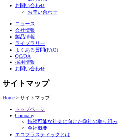
お問い合わせ
お問い合わせ
ニュース
会社情報
製品情報
ライブラリー
よくある質問(FAQ)
QC/QA
採用情報
お問い合わせ
サイトマップ
Home
>
サイトマップ
トップページ
Company
持続可能な社会に向けた弊社の取り組み
会社概要
エコプラスティックとは