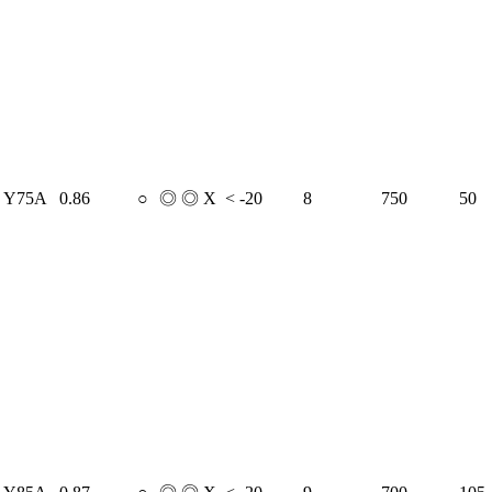
Y75A
0.86
○
◎
◎
X
< -20
8
750
50