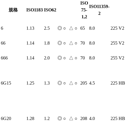
ISO
ISO11359‐
規格
ISO1183
ISO62
75‐
2
1,2
6
1.13
2.5
◎
○
△
○
65
8.0
225
V2
66
1.14
1.8
◎
○
△
○
70
8.0
255
V2
666
1.14
2.0
◎
○
△
○
70
8.0
255
V2
6G15
1.25
1.3
◎
○
△
○
205
4.5
225
HB
6G20
1.28
1.2
◎
○
△
○
208
4.0
225
HB