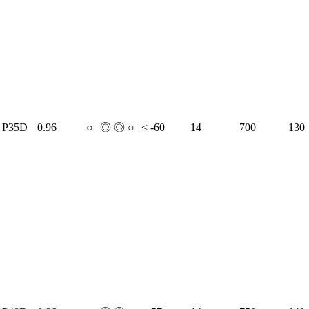
P35D
0.96
○
◎
◎
○
< -60
14
700
130