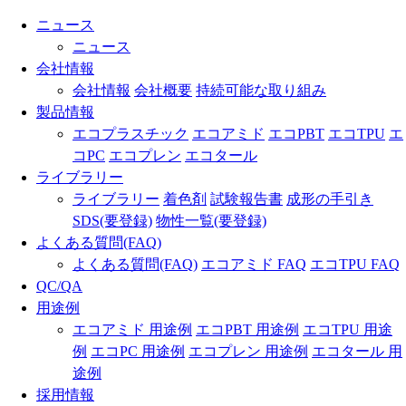
ニュース
ニュース
会社情報
会社情報
会社概要
持続可能な取り組み
製品情報
エコプラスチック
エコアミド
エコPBT
エコTPU
エ
コPC
エコプレン
エコタール
ライブラリー
ライブラリー
着色剤
試験報告書
成形の手引き
SDS(要登録)
物性一覧(要登録)
よくある質問(FAQ)
よくある質問(FAQ)
エコアミド FAQ
エコTPU FAQ
QC/QA
用途例
エコアミド 用途例
エコPBT 用途例
エコTPU 用途
例
エコPC 用途例
エコプレン 用途例
エコタール 用
途例
採用情報