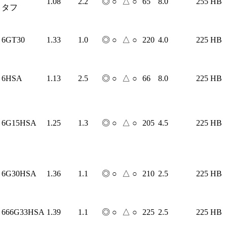
1.08
2.2
◎
○
△
○
65
8.0
255
HB
タフ
6GT30
1.33
1.0
◎
○
△
○
220
4.0
225
HB
6HSA
1.13
2.5
◎
○
△
○
66
8.0
225
HB
6G15HSA
1.25
1.3
◎
○
△
○
205
4.5
225
HB
6G30HSA
1.36
1.1
◎
○
△
○
210
2.5
225
HB
666G33HSA
1.39
1.1
◎
○
△
○
225
2.5
225
HB