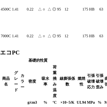
4500C
1.41
0.22
△
○
△
◎
95
12
175
HB
63
7000C
1.41
0.22
△
○
△
◎
95
12
175
HB
63
エコPC
基礎的性質
荷
グ
重
カ
引張
引張
商品
レ
吸水
撓
線膨張係
燃焼
ラ
密度
破壊
破壊
名
ー
率
み
数
性
ー
応力
歪み
ド
温
度
g/cm3
%
°C
×10−5/K
UL94
MPa
%
M