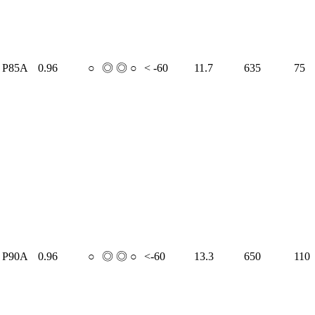
P85A
0.96
○
◎
◎
○
< -60
11.7
635
75
P90A
0.96
○
◎
◎
○
<-60
13.3
650
110