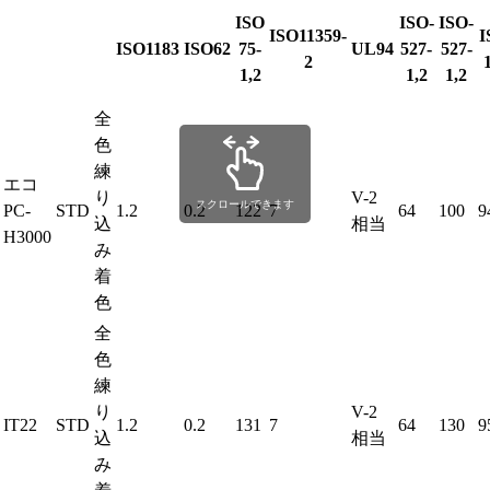
ISO
ISO‐
ISO‐
ISO11359‐
I
ISO1183
ISO62
75‐
UL94
527‐
527‐
2
1,2
1,2
1,2
全
色
練
エコ
り
V-2
スクロールできます
PC-
STD
1.2
0.2
122
7
64
100
9
込
相当
H3000
み
着
色
全
色
練
り
V-2
IT22
STD
1.2
0.2
131
7
64
130
9
込
相当
み