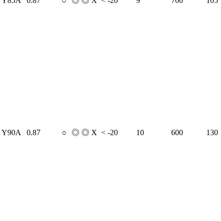
Y85A
0.87
○
◎
◎
X
< -20
9
700
105
Y90A
0.87
○
◎
◎
X
< -20
10
600
130