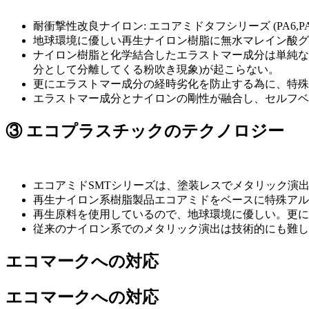
耐衝撃性改良ナイロン: エコアミドタフシリーズ (PA6,PA6
地球環境に優しい再生ナイロン樹脂に無水マレイン酸グ
ナイロン樹脂と化学結合したエラストマー成分は単純な
分として分離してくる粉吹き現象)が起こらない。
更にエラストマー成分の経時劣化を防止する為に、特殊
エラストマー成分とナイロンの剛性が融合し、セルフベ
③ エコプラスチックのテクノロジー
エコアミドSMTシリーズは、塗装レスでメタリック演
再生ナイロン系樹脂製品エコアミドをベースに特殊アル
再生原料を使用しているので、地球環境に優しい。更に
従来のナイロン系でのメタリック演出は技術的にも難し
エコマークへの対応
エコマークへの対応