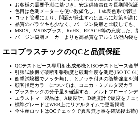
お客様の需要予測に基づき、安定供給責任を長期間保証
色目は色測メーターを使い数値化し、Lab表色系で管理
ロット管理により、問題が発生すれば直ちに対策を講じ
品質のバラツキも少なく、バージン樹脂と比較しても、
MSDS、MSDSプラス、RoHS、REACH等の充実し
バージン樹脂メーカーよりも高品質なアルミ防湿内袋を
エコプラスチックのQCと品質保証
QCテストピース専用射出成形機とISOテストピース金
引張試験機で破断引張強度と破断伸度を測定(ISO TC-61
衝撃試験機でノッチ無し、とノッチ付きの衝撃強度を測定(IS
顧客指定カラーについては、コニカ・ミノルタ製カラー
プラスチックの分子量を確認する、メルトフローインデ
エラストマー製品は、A硬度計、D硬度計で硬度をチェ
標準グレードはWEB上にリアルタイムで更新掲載
全生産ロットはQCチェックで異常無き事を確認後出荷(