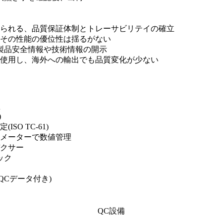
られる、品質保証体制とトレーサビリテイの確立
その性能の優位性は揺るがない
た、製品安全情報や技術情報の開示
使用し、海外への輸出でも品質変化が少ない
型
)
O TC-61)
メーターで数値管理
クサー
ック
QCデータ付き)
QC設備