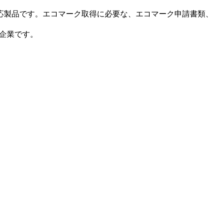
応製品です。エコマーク取得に必要な、エコマーク申請書類、
得企業です。