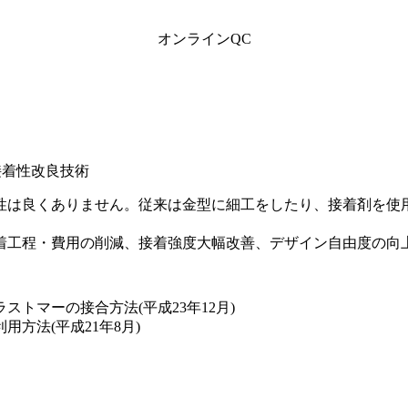
オンラインQC
接着性改良技術
性は良くありません。従来は金型に細工をしたり、接着剤を使
着工程・費用の削減、接着強度大幅改善、デザイン自由度の向
ストマーの接合方法(平成23年12月)
用方法(平成21年8月)