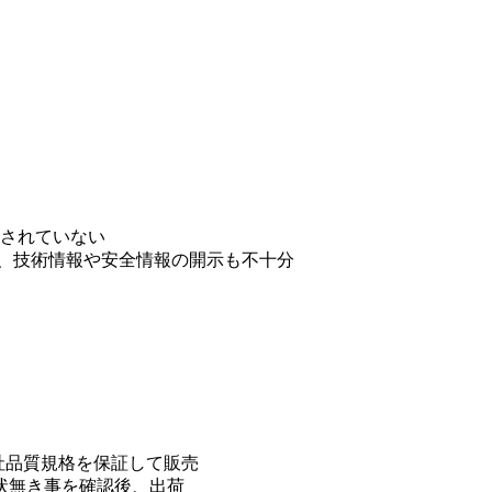
されていない
る、技術情報や安全情報の開示も不十分
社品質規格を保証して販売
異状無き事を確認後、出荷