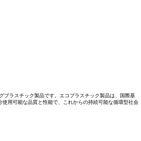
ングプラスチック製品です。エコプラスチック製品は、国際基
分使用可能な品質と性能で、これからの持続可能な循環型社会