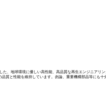
とした、地球環境に優しい高性能、高品質な再生エンジニアリ
の品質と性能を維持しています。勿論、重要機構部品等にも十