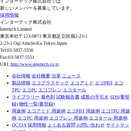
インターテック株式会社では
新しいメンバーを募集しています。
採用情報
インターテック株式会社
Intertech Limited
東京本社〒123-0873 東京都足立区扇2-23-1
2-23-1 Ogi Adachi-Ku Tokyo,Japan
Tel:03-5837-5550
Fax:03-5837-5551
URL:
http://www.intertech.co.jp
会社情報
会社概要
沿革
ニュース
製品情報
エコプラスチック
エコアミド
エコPBT
エコ
TPU
エコPC
エコプレン
エコタール
ライブラリー
着色剤
試験報告書
成形の手引き
SDS(要登
録)
物性一覧(要登録)
用途例
エコアミド 用途例
エコPBT 用途例
エコTPU 用途
例
エコPC 用途例
エコプレン 用途例
エコタール 用途例
QC/QA
採用情報
よくある質問
お問い合わせ
サイトマッ