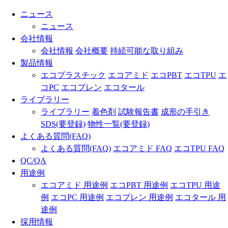
ニュース
ニュース
会社情報
会社情報
会社概要
持続可能な取り組み
製品情報
エコプラスチック
エコアミド
エコPBT
エコTPU
エ
コPC
エコプレン
エコタール
ライブラリー
ライブラリー
着色剤
試験報告書
成形の手引き
SDS(要登録)
物性一覧(要登録)
よくある質問(FAQ)
よくある質問(FAQ)
エコアミド FAQ
エコTPU FAQ
QC/QA
用途例
エコアミド 用途例
エコPBT 用途例
エコTPU 用途
例
エコPC 用途例
エコプレン 用途例
エコタール 用
途例
採用情報