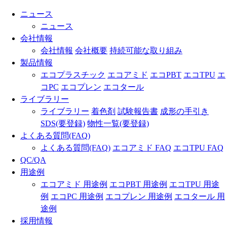
ニュース
ニュース
会社情報
会社情報
会社概要
持続可能な取り組み
製品情報
エコプラスチック
エコアミド
エコPBT
エコTPU
エ
コPC
エコプレン
エコタール
ライブラリー
ライブラリー
着色剤
試験報告書
成形の手引き
SDS(要登録)
物性一覧(要登録)
よくある質問(FAQ)
よくある質問(FAQ)
エコアミド FAQ
エコTPU FAQ
QC/QA
用途例
エコアミド 用途例
エコPBT 用途例
エコTPU 用途
例
エコPC 用途例
エコプレン 用途例
エコタール 用
途例
採用情報