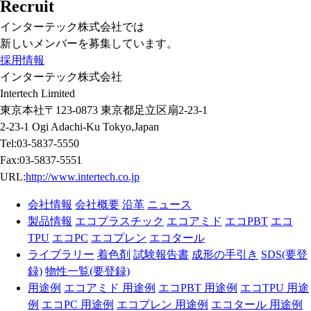
Recruit
インターテック株式会社では
新しいメンバーを募集しています。
採用情報
インターテック株式会社
Intertech Limited
東京本社〒123-0873 東京都足立区扇2-23-1
2-23-1 Ogi Adachi-Ku Tokyo,Japan
Tel:03-5837-5550
Fax:03-5837-5551
URL:
http://www.intertech.co.jp
会社情報
会社概要
沿革
ニュース
製品情報
エコプラスチック
エコアミド
エコPBT
エコ
TPU
エコPC
エコプレン
エコタール
ライブラリー
着色剤
試験報告書
成形の手引き
SDS(要登
録)
物性一覧(要登録)
用途例
エコアミド 用途例
エコPBT 用途例
エコTPU 用途
例
エコPC 用途例
エコプレン 用途例
エコタール 用途例