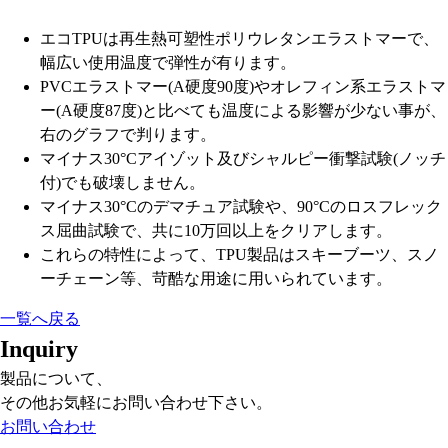
エコTPUは再生熱可塑性ポリウレタンエラストマーで、
幅広い使用温度で弾性が有ります。
PVCエラストマー(A硬度90度)やオレフィン系エラストマ
ー(A硬度87度)と比べても温度による影響が少ない事が、
右のグラフで判ります。
マイナス30°Cアイゾット及びシャルピー衝撃試験(ノッチ
付)でも破壊しません。
マイナス30°Cのデマチュア試験や、90°Cのロスフレック
ス屈曲試験で、共に10万回以上をクリアします。
これらの特性によって、TPU製品はスキーブーツ、スノ
ーチェーン等、苛酷な用途に用いられています。
一覧へ戻る
Inquiry
製品について、
その他お気軽にお問い合わせ下さい。
お問い合わせ