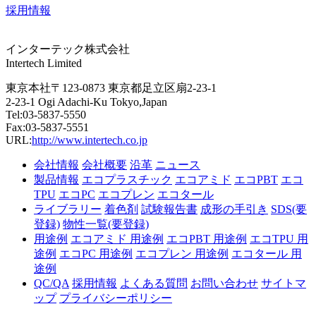
採用情報
インターテック株式会社
Intertech Limited
東京本社〒123-0873 東京都足立区扇2-23-1
2-23-1 Ogi Adachi-Ku Tokyo,Japan
Tel:03-5837-5550
Fax:03-5837-5551
URL:
http://www.intertech.co.jp
会社情報
会社概要
沿革
ニュース
製品情報
エコプラスチック
エコアミド
エコPBT
エコ
TPU
エコPC
エコプレン
エコタール
ライブラリー
着色剤
試験報告書
成形の手引き
SDS(要
登録)
物性一覧(要登録)
用途例
エコアミド 用途例
エコPBT 用途例
エコTPU 用
途例
エコPC 用途例
エコプレン 用途例
エコタール 用
途例
QC/QA
採用情報
よくある質問
お問い合わせ
サイトマ
ップ
プライバシーポリシー