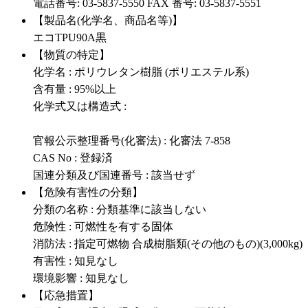
電話番号: 03-5837-5550 FAX 番号: 03-5837-5551
【製品名(化学名、商品名等)】
エコTPU90A黒
【物質の特定】
化学名 : ポリウレタン樹脂 (ポリエステル系)
含有量 : 95%以上
化学式又は構造式 :
官報公示整理番号(化審法) : 化審法 7-858
CAS No : 登録済
国連分類及び国連番号 : 該当せず
【危険有害性の分類】
分類の名称 : 分類基準に該当しない
危険性 : 可燃性を有する固体
消防法 : 指定可燃物 合成樹脂類(その他のもの)(3,000kg)
有害性 : 知見なし
環境影響 : 知見なし
【応急措置】