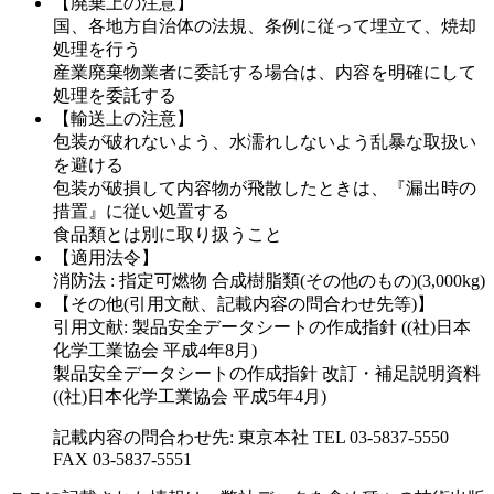
【廃棄上の注意】
国、各地方自治体の法規、条例に従って埋立て、焼却
処理を行う
産業廃棄物業者に委託する場合は、内容を明確にして
処理を委託する
【輸送上の注意】
包装が破れないよう、水濡れしないよう乱暴な取扱い
を避ける
包装が破損して内容物が飛散したときは、『漏出時の
措置』に従い処置する
食品類とは別に取り扱うこと
【適用法令】
消防法 : 指定可燃物 合成樹脂類(その他のもの)(3,000kg)
【その他(引用文献、記載内容の問合わせ先等)】
引用文献: 製品安全データシートの作成指針 ((社)日本
化学工業協会 平成4年8月)
製品安全データシートの作成指針 改訂・補足説明資料
((社)日本化学工業協会 平成5年4月)
記載内容の問合わせ先: 東京本社 TEL 03-5837-5550
FAX 03-5837-5551