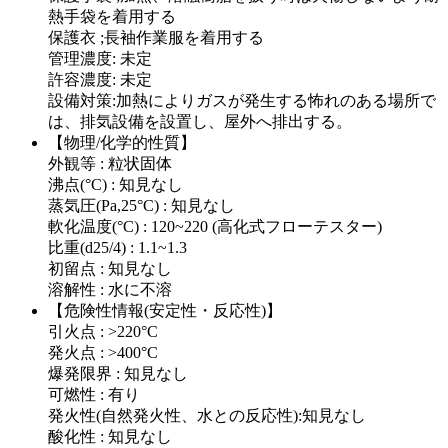
熱手袋を着用する
保護衣 ;長袖作業服を着用する
管理濃度: 未定
許容濃度: 未定
設備対策:加熱によりガスが発生する怖れのある場所で
は、排気設備を設置し、屋外へ排出する。
【物理/化学的性質】
外観等 : 粒状固体
沸点(°C) : 知見なし
蒸気圧(Pa,25°C) : 知見なし
軟化温度(°C) : 120~220 (高化式フローテスター)
比重(d25/4) : 1.1~1.3
初留点 : 知見なし
溶解性 : 水に不溶
【危険性情報(安定性・反応性)】
引火点 : >220°C
発火点 : >400°C
爆発限界 : 知見なし
可燃性 : 有り
発火性(自然発火性、水との反応性):知見なし
酸化性 : 知見なし