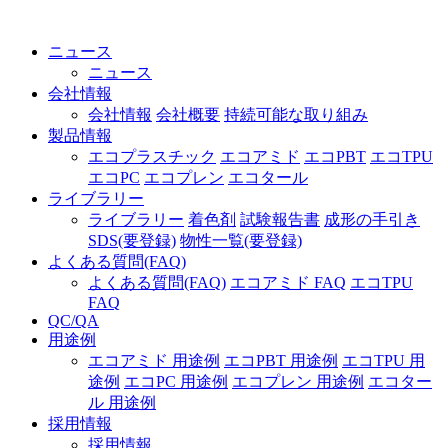
ニュース
ニュース
会社情報
会社情報
会社概要
持続可能な取り組み
製品情報
エコプラスチック
エコアミド
エコPBT
エコTPU
エコPC
エコプレン
エコタール
ライブラリー
ライブラリー
着色剤
試験報告書
成形の手引き
SDS(要登録)
物性一覧(要登録)
よくある質問(FAQ)
よくある質問(FAQ)
エコアミド FAQ
エコTPU
FAQ
QC/QA
用途例
エコアミド 用途例
エコPBT 用途例
エコTPU 用
途例
エコPC 用途例
エコプレン 用途例
エコター
ル 用途例
採用情報
採用情報