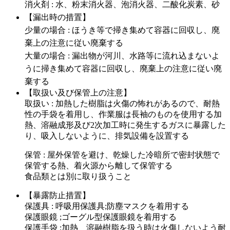
消火剤 : 水、粉末消火器、泡消火器、二酸化炭素、砂
【漏出時の措置】
少量の場合 : ほうき等で掃き集めて容器に回収し、廃
棄上の注意に従い廃棄する
大量の場合 : 漏出物が河川、水路等に流れ込まないよ
うに掃き集めて容器に回収し、廃棄上の注意に従い廃
棄する
【取扱い及び保管上の注意】
取扱い : 加熱した樹脂は火傷の怖れがあるので、耐熱
性の手袋を着用し、作業服は長袖のものを使用する加
熱、溶融成形及び2次加工時に発生するガスに暴露した
り、吸入しないように、排気設備を設置する
保管 : 屋外保管を避け、乾燥した冷暗所で密封状態で
保管する熱、着火源から離して保管する
食品類とは別に取り扱うこと
【暴露防止措置】
保護具 : 呼吸用保護具;防塵マスクを着用する
保護眼鏡 ;ゴーグル型保護眼鏡を着用する
保護手袋 ;加熱、溶融樹脂を扱う時は火傷しないよう耐