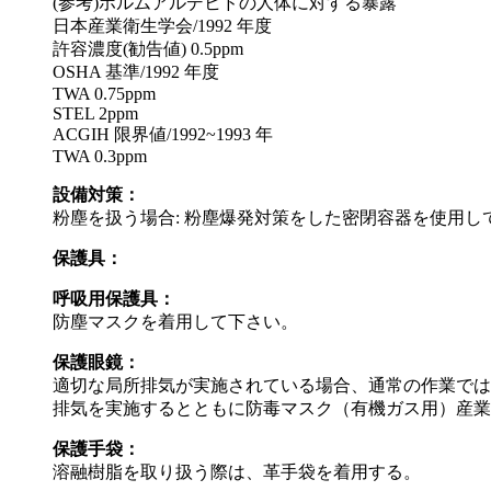
(参考)ホルムアルデヒドの人体に対する暴露
日本産業衛生学会/1992 年度
許容濃度(勧告値) 0.5ppm
OSHA 基準/1992 年度
TWA 0.75ppm
STEL 2ppm
ACGIH 限界値/1992~1993 年
TWA 0.3ppm
設備対策：
粉塵を扱う場合: 粉塵爆発対策をした密閉容器を使用
保護具：
呼吸用保護具：
防塵マスクを着用して下さい。
保護眼鏡：
適切な局所排気が実施されている場合、通常の作業では
排気を実施するとともに防毒マスク（有機ガス用）産業
保護手袋：
溶融樹脂を取り扱う際は、革手袋を着用する。