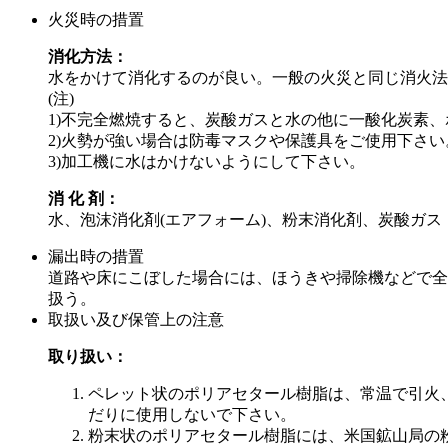
火災時の措置
消化方法：
水をかけて消化するのが良い。一般の火災と同じ消火法
(注)
1)不完全燃焼すると、炭酸ガスと水の他に一酸化炭素
2)火勢が強い場合は防毒マスクや保護具をご使用下さい
3)加工機に水はかけないようにして下さい。
消 化 剤：
水、泡沫消化剤(エアフォーム)、粉末消化剤、炭酸ガス
漏出時の措置
道路や床にこぼした場合には、ほうきや掃除機などで全
扱う。
取扱い及び保管上の注意
取り扱い：
ペレット状のポリアセタール樹脂は、常温で引火
だりに使用しないで下さい。
粉末状のポリアセタール樹脂には、米国鉱山局の