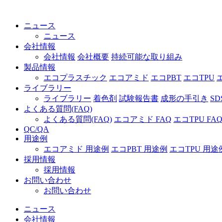
ニュース
ニュース
会社情報
会社情報
会社概要
持続可能な取り組み
製品情報
エコプラスチック
エコアミド
エコPBT
エコTPU
ライブラリー
ライブラリー
着色剤
試験報告書
成形の手引き
SD
よくある質問(FAQ)
よくある質問(FAQ)
エコアミド FAQ
エコTPU FA
QC/QA
用途例
エコアミド 用途例
エコPBT 用途例
エコTPU 用途
採用情報
採用情報
お問い合わせ
お問い合わせ
ニュース
会社情報