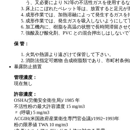
う、又必要により N2等の不活性ガスを使用する
床上にこぼれたペレット等は、放置すると足元が
成形作業では、加熱溶融によって発生するガスを
成形作業では、発生ガスを吸入しないようにして
加工機内に、樹脂を高温の状態で長時間滞留させ
強酸及び酸化剤、PVC との混合押出しはしないで
保 管：
火気や熱源より遠ざけて保管して下さい。
消防法指定可燃物 合成樹脂類であり、市町村条例
暴露防止措置
管理濃度：
現在無し
許容濃度：
OSHA(労働安全衛生局)/ 1985 年
不活性粉の最大許容濃度 15 mg/m3
〃 (呼吸) 5 mg/m3
ACGIH(米国政府産業衛生専門官会議)/1992~1993年
粉の限界値 TWA 10 mg/m3