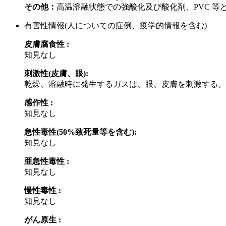
その他：
高温溶融状態での強酸化及び酸化剤、PVC 等
有害性情報(人についての症例、疫学的情報を含む)
皮膚腐食性 :
知見なし
刺激性(皮膚、眼):
乾燥、溶融時に発生するガスは、眼、皮膚を刺激する。
感作性 :
知見なし
急性毒性(50%致死量等を含む):
知見なし
亜急性毒性 :
知見なし
慢性毒性 :
知見なし
がん原生 :