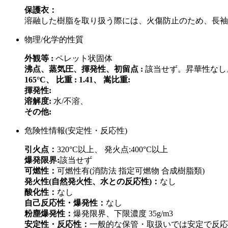
保護衣：
溶融した樹脂を取り扱う際には、火傷防止のため、長袖
物理/化学的性質
外観等 :
ペレット状固体
沸点、蒸気圧、揮発性、初留点 :
該当せず。昇華性なし
165°C、 比重 : 1.41、 嵩比重:
揮発性:
溶解度:
水/不溶、
その他:
危険性情報(安定性・反応性)
引火点：
320°C以上、 発火点:400°C以上
爆発限界:
該当せず
可燃性：
可燃性有(消防法 指定可燃物 合成樹脂類)
発火性(自然発火性、水との反応性)：
なし
酸化性：
なし
自己反応性・爆発性：
なし
粉塵爆発性：
爆発限界、下限濃度 35g/m3
安定性・反応性：
一般的な保管・取扱いでは安定で反応