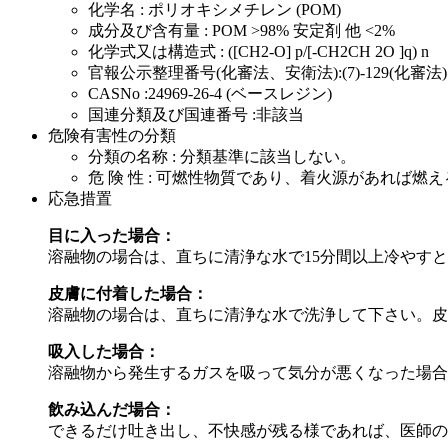
化学名 : ポリオキシメチレン (POM)
成分及び含有量 : POM >98% 安定剤 他 <2%
化学式又は構造式 : ([CH2-O] p/[-CH2CH 2O ]q) n
官報公示整理番号(化審法、安衛法):(7)-129(化審法
CASNo :24969-26-4 (ベースレジン)
国連分類及び国連番号 :非該当
危険有害性の分類
分類の名称 : 分類基準に該当しない。
危 険 性 : 可燃性物質であり、着火源があれば
応急措置
目に入った場合：
溶融物の場合は、直ちに清浄な水で15分間以上冷やす
皮膚に付着した場合：
溶融物の場合は、直ちに清浄な水で洗浄して下さい。皮
吸入した場合：
溶融物から発生するガスを吸って気分が悪くなった場合
飲み込んだ場合：
できるだけ吐き出し、不快感が残る様であれば、医師の