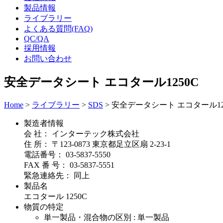
製品情報
ライブラリー
よくある質問(FAQ)
QC/QA
採用情報
お問い合わせ
安全データシート エコタール1250C
Home
>
ライブラリー
>
SDS
>
安全データシート エコタール12
製造者情報
会 社： インターテック株式会社
住 所： 〒123-0873 東京都足立区扇 2-23-1
電話番号： 03-5837-5550
FAX 番 号： 03-5837-5551
緊急連絡先： 同上
製品名
エコタール 1250C
物質の特定
単一製品・混合物の区別 : 単一製品