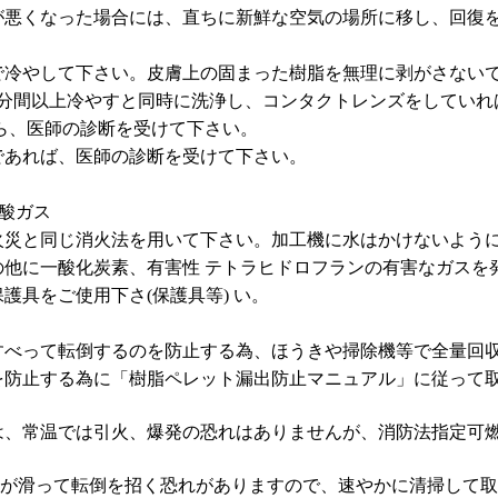
分が悪くなった場合には、直ちに新鮮な空気の場所に移し、回復
水で冷やして下さい。皮膚上の固まった樹脂を無理に剥がさない
 15 分間以上冷やすと同時に洗浄し、コンタクトレンズをして
ら、医師の診断を受けて下さい。
様であれば、医師の診断を受けて下さい。
炭酸ガス
の火災と同じ消火法を用いて下さい。加工機に水はかけないよう
水の他に一酸化炭素、有害性 テトラヒドロフランの有害なガス
護具をご使用下さ(保護具等) い。
、すべって転倒するのを防止する為、ほうきや掃除機等で全量回
故を防止する為に「樹脂ペレット漏出防止マニュアル」に従って
脂は、常温では引火、爆発の恐れはありませんが、消防法指定
と足元が滑って転倒を招く恐れがありますので、速やかに清掃して