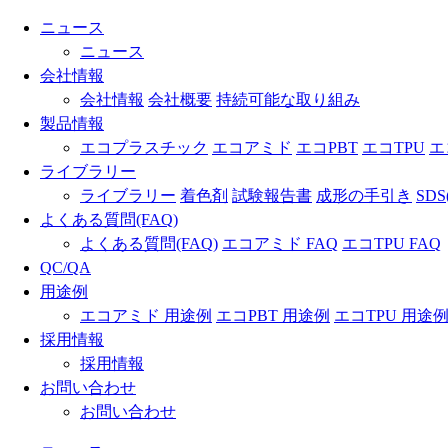
ニュース
ニュース
会社情報
会社情報
会社概要
持続可能な取り組み
製品情報
エコプラスチック
エコアミド
エコPBT
エコTPU
エ
ライブラリー
ライブラリー
着色剤
試験報告書
成形の手引き
SD
よくある質問(FAQ)
よくある質問(FAQ)
エコアミド FAQ
エコTPU FAQ
QC/QA
用途例
エコアミド 用途例
エコPBT 用途例
エコTPU 用途
採用情報
採用情報
お問い合わせ
お問い合わせ