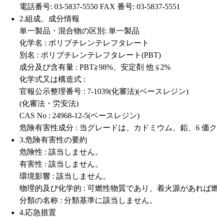
電話番号: 03-5837-5550 FAX 番号: 03-5837-5551
2.組成、成分情報
単一製品・混合物の区別: 単一製品
化学名 : ポリブチレンテレフタレート
別名 : ポリブチレンテレフタレート(PBT)
成分及び含有量 : PBT≧98%、安定剤 他 ≦2%
化学式又は構造式 :
官報公示整理番号 : 7-1039(化審法)(ベースレジン)
(化審法・労安法)
CAS No : 24968-12-5(ベースレジン)
危険有害性成分 : 当グレードは、カドミウム、鉛、6 
3.危険有害性の要約
危険性 : 該当しません。
有害性 : 該当しません。
環境影響 : 該当しません。
物理的及び化学的 : 可燃性物質であり、着火源があれ
分類の名称 : 分類基準に該当しません。
4.応急措置