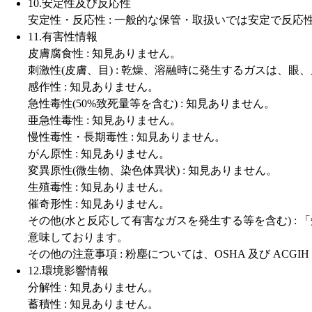
10.安定性及び反応性
安定性・反応性 : 一般的な保管・取扱いでは安定で反応
11.有害性情報
皮膚腐食性 : 知見ありません。
刺激性(皮膚、目) : 乾燥、溶融時に発生するガスは、眼
感作性 : 知見ありません。
急性毒性(50%致死量等を含む) : 知見ありません。
亜急性毒性 : 知見ありません。
慢性毒性・長期毒性 : 知見ありません。
がん原性 : 知見ありません。
変異原性(微生物、染色体異状) : 知見ありません。
生殖毒性 : 知見ありません。
催奇形性 : 知見ありません。
その他(水と反応して有害なガスを発生する等を含む) 
意味しております。
その他の注意事項 : 粉塵については、OSHA 及び AC
12.環境影響情報
分解性 : 知見ありません。
蓄積性 : 知見ありません。