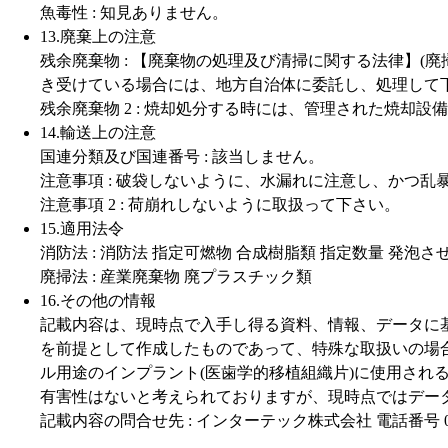
魚毒性 : 知見ありません。
13.廃棄上の注意
残余廃棄物 : 【廃棄物の処理及び清掃に関する法律】
き受けている場合には、地方自治体に委託し、処理して
残余廃棄物 2 : 焼却処分する時には、管理された焼
14.輸送上の注意
国連分類及び国連番号 : 該当しません。
注意事項 : 破袋しないように、水漏れに注意し、かつ
注意事項 2 : 荷崩れしないように取扱って下さい。
15.適用法令
消防法 : 消防法 指定可燃物 合成樹脂類 指定数量 発泡させたも
廃掃法 : 産業廃棄物 廃プラスチック類
16.その他の情報
記載内容は、現時点で入手し得る資料、情報、データに
を前提として作成したものであって、特殊な取扱いの場
ル用途のインプラント(医歯学的移植組織片)に使用さ
有害性はないと考えられておりますが、現時点ではデー
記載内容の問合せ先 : インターテック株式会社 電話番号 03-5