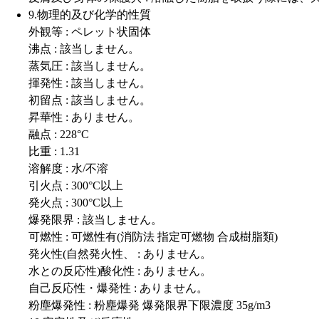
9.物理的及び化学的性質
外観等 : ペレット状固体
沸点 : 該当しません。
蒸気圧 : 該当しません。
揮発性 : 該当しません。
初留点 : 該当しません。
昇華性 : ありません。
融点 : 228°C
比重 : 1.31
溶解度 : 水/不溶
引火点 : 300°C以上
発火点 : 300°C以上
爆発限界 : 該当しません。
可燃性 : 可燃性有(消防法 指定可燃物 合成樹脂類)
発火性(自然発火性、 : ありません。
水との反応性)酸化性 : ありません。
自己反応性・爆発性 : ありません。
粉塵爆発性 : 粉塵爆発 爆発限界下限濃度 35g/m3