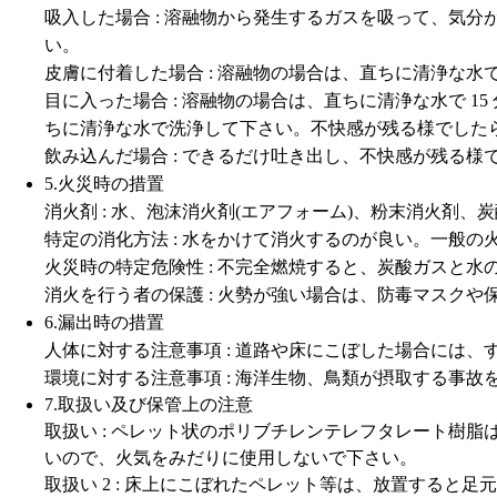
吸入した場合 : 溶融物から発生するガスを吸って、気
い。
皮膚に付着した場合 : 溶融物の場合は、直ちに清浄な
目に入った場合 : 溶融物の場合は、直ちに清浄な水で
ちに清浄な水で洗浄して下さい。不快感が残る様でした
飲み込んだ場合 : できるだけ吐き出し、不快感が残る
5.火災時の措置
消火剤 : 水、泡沫消火剤(エアフォーム)、粉末消火剤、
特定の消化方法 : 水をかけて消火するのが良い。一般
火災時の特定危険性 : 不完全燃焼すると、炭酸ガスと
消火を行う者の保護 : 火勢が強い場合は、防毒マスクや保
6.漏出時の措置
人体に対する注意事項 : 道路や床にこぼした場合には
環境に対する注意事項 : 海洋生物、鳥類が摂取する事
7.取扱い及び保管上の注意
取扱い : ペレット状のポリブチレンテレフタレート樹
いので、火気をみだりに使用しないで下さい。
取扱い 2 : 床上にこぼれたペレット等は、放置する