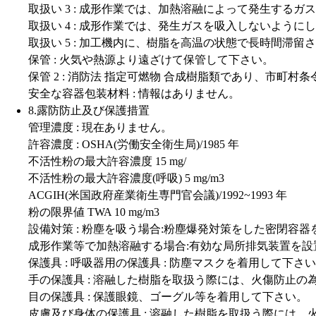
取扱い 3 : 成形作業では、加熱溶融によって発生する
取扱い 4 : 成形作業では、発生ガスを吸入しないよう
取扱い 5 : 加工機内に、樹脂を高温の状態で長時間滞留
保管 : 火気や熱源より遠ざけて保管して下さい。
保管 2 : 消防法 指定可燃物 合成樹脂類であり、市町
安全な容器包装材料 : 情報はありません。
8.露防防止及び保護措置
管理濃度 : 現在ありません。
許容濃度 : OSHA(労働安全衛生局)/1985 年
不活性粉の最大許容濃度 15 mg/
不活性粉の最大許容濃度(呼吸) 5 mg/m3
ACGIH(米国政府産業衛生専門官会議)/1992~1993 年
粉の限界値 TWA 10 mg/m3
設備対策 : 粉塵を吸う場合:粉塵爆発対策をした密閉容
成形作業等で加熱溶融する場合:有効な局所排気装置を設
保護具 : 呼吸器用の保護具 : 防塵マスクを着用して下さ
手の保護具 : 溶融した樹脂を取扱う際には、火傷防止
目の保護具 : 保護眼鏡、ゴーグル等を着用して下さい。
皮膚及び身体の保護具 : 溶融した樹脂を取扱う際には